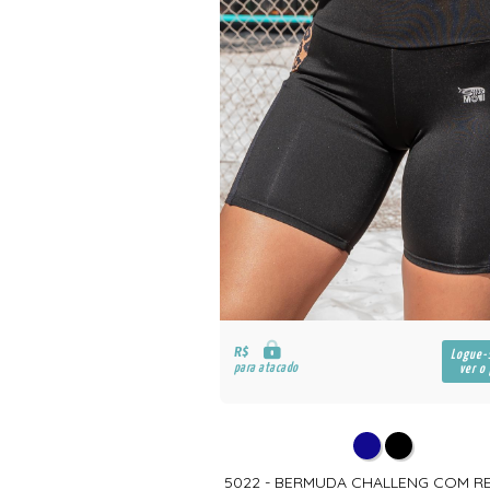
R$
Logue-se para
Logue-
para atacado
ver o preço
ver o
T PERFORMANCE CURTO
5022 - BERMUDA CHALLENG COM 