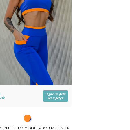
R$
Logue-se para
cado
para atacado
ver o preço
- CONJUNTO MODELADOR ME LINDA
5096 - SPORT PERFO