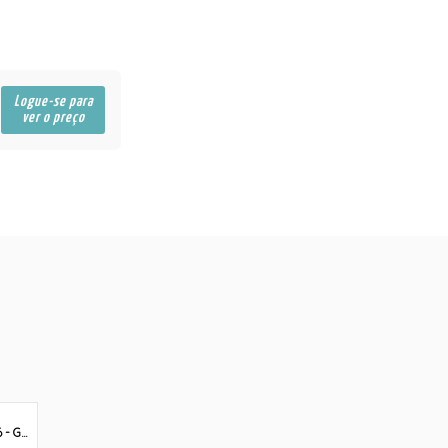
Logue-se para
ver o preço
BRA 46 - GG / XL