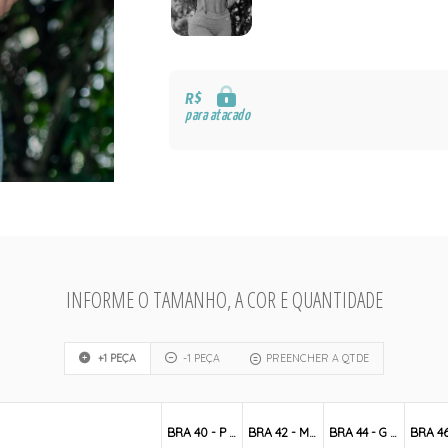
R$
para atacado
INFORME O TAMANHO, A COR E QUANTIDADE
+1 PEÇA
-1 PEÇA
PREENCHER A QTDE
BRA 40 - P / S
BRA 42 - M / M
BRA 44 - G / L