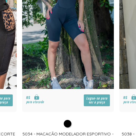
R$
R$
se para
Logue-se para
para atacado
para ata
 preço
ver o preço
RECORTE
5034 - MACACÃO MODELADOR ESPORTIVO -
5038 