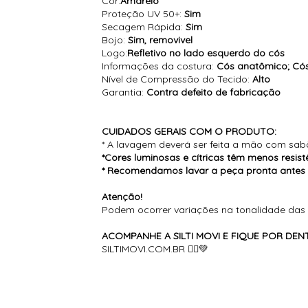
Cor:
Amarelo
Proteção UV 50+:
Sim
Secagem Rápida:
Sim
Bojo:
Sim, removivel
Logo:
Refletivo no lado esquerdo do cós
Informações da costura:
Cós anatômico; Cós
Nível de Compressão do Tecido:
Alto
Garantia:
Contra defeito de fabricação
CUIDADOS GERAIS COM O PRODUTO:
* A lavagem deverá ser feita a mão com sab
*Cores luminosas e cítricas têm menos resistê
* Recomendamos lavar a peça pronta antes d
Atenção!
Podem ocorrer variações na tonalidade das 
ACOMPANHE A SILTI MOVI E FIQUE POR D
SILTIMOVI.COM.BR 🏃‍♀️💚