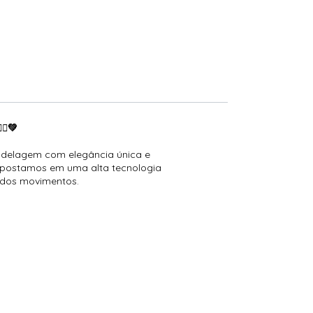
♀️💚
odelagem com elegância única e
! Apostamos em uma alta tecnologia
 dos movimentos.