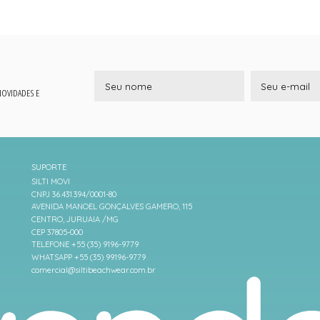
 NOVIDADES E
SUPORTE
SILTI MOVI
CNPJ 36.431.394/0001-80
AVENIDA MANOEL GONÇALVES GAMERO, 115
CENTRO, JURUAIA /MG
CEP 37805-000
TELEFONE +55 (35) 9196-9779
WHATSAPP +55 (35) 99196-9779
comercial@siltibeachwear.com.br