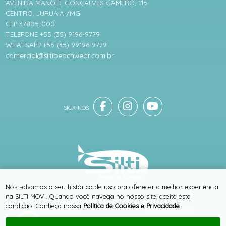
AVENIDA MANOEL GONÇALVES GAMERO, 115
CENTRO, JURUAIA /MG
CEP 37805-000
TELEFONE +55 (35) 9196-9779
WHATSAPP +55 (35) 99196-9779
comercial@siltibeachwear.com.br
® TODOS DIREITOS RESERVADOS
Nós salvamos o seu histórico de uso pra oferecer a melhor experiência
na SILTI MOVI. Quando você navega no nosso site, aceita esta
condição. Conheça nossa
Política de Cookies e Privacidade
.
SITE 100% SEGURO
PLATAFORMA B2B