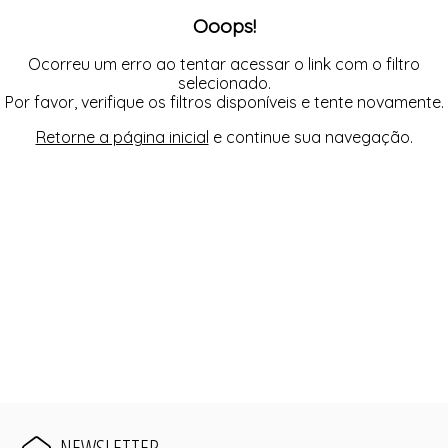
REGATA
SAÍDA DE PRAIA
Ooops!
SAIA
TOP
SHORT
TOP
Ocorreu um erro ao tentar acessar o link com o filtro
selecionado.
Por favor, verifique os filtros disponíveis e tente novamente.
Retorne a página inicial
e continue sua navegação.
NEWSLETTER