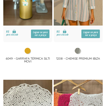
R$
R$
Logue-se para
Logue-se para
para atacado
para atacado
ver o preço
ver o preço
6049 - GARRAFA TÉRMICA SILTI
1208 - CHEMISE PREMIUM IBIZA
MOVI