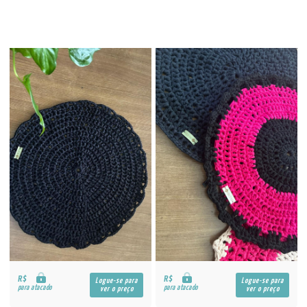
R$
R$
Logue-se para
Logue-se para
para atacado
para atacado
ver o preço
ver o preço