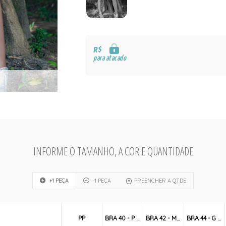
R$
para atacado
INFORME O TAMANHO, A COR E QUANTIDADE
+1 PEÇA
-1 PEÇA
PREENCHER A QTDE
PP
BRA 40 - P / S
BRA 42 - M / M
BRA 44 - G / L