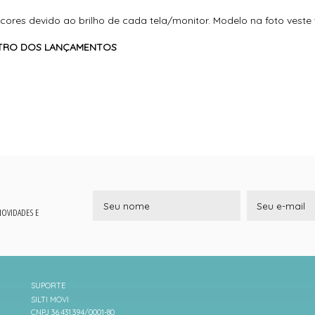
cores devido ao brilho de cada tela/monitor. Modelo na foto vest
ENTRO DOS LANÇAMENTOS
 NOVIDADES E
SUPORTE
SILTI MOVI
CNPJ 36.431.394/0001-80