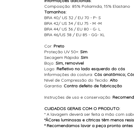
Informações adicionais:
Composição: 85% Poliamida, 15% Elastano
Tamanhos:
BRA 40/ US 32 / EU 70 - P- S
BRA 42/ US 34 / EU 75 - M -M
BRA 44/ US 36 / EU 80 - G- L
BRA 46/US 38 / EU 85 - GG- XL
Cor:
Preto
Proteção UV 50+:
Sim
Secagem Rápida:
Sim
Bojo:
Sim, removivel
Logo:
Refletivo no lado esquerdo do cós
Informações da costura:
Cós anatômico; Cós
Nível de Compressão do Tecido:
Alto
Garantia:
Contra defeito de fabricação
Instruções de uso e conservação:
Recomenda
CUIDADOS GERAIS COM O PRODUTO:
* A lavagem deverá ser feita a mão com sab
*ÂCores luminosas e cítricas têm menos resis
* Recomendamos lavar a peça pronta antes d