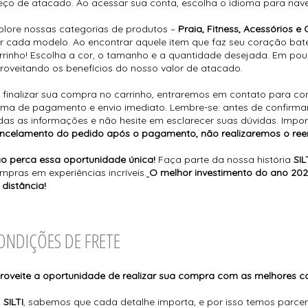
eço de atacado. Ao acessar sua conta, escolha o idioma para nav
plore nossas categorias de produtos –
Praia, Fitness, Acessórios e 
r cada modelo. Ao encontrar aquele item que faz seu coração bater
rrinho! Escolha a cor, o tamanho e a quantidade desejada. Em pouc
roveitando os benefícios do nosso valor de atacado.
 finalizar sua compra no carrinho, entraremos em contato para con
rma de pagamento e envio imediato. Lembre-se: antes de confirmar
das as informações e não hesite em esclarecer suas dúvidas. Impor
ncelamento do pedido após o pagamento, não realizaremos o ree
o perca essa oportunidade única!
Faça parte da nossa história
SIL
mpras em experiências incríveis.
O melhor investimento do ano 202
 distância!
ONDIÇÕES DE FRETE
roveite a oportunidade de realizar sua compra com as melhores 
a
SILTI
, sabemos que cada detalhe importa, e por isso temos parcer