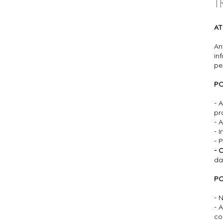
T
AT
An
in
pe
PO
- 
pr
- 
- 
- 
- 
da
PO
- 
- 
co