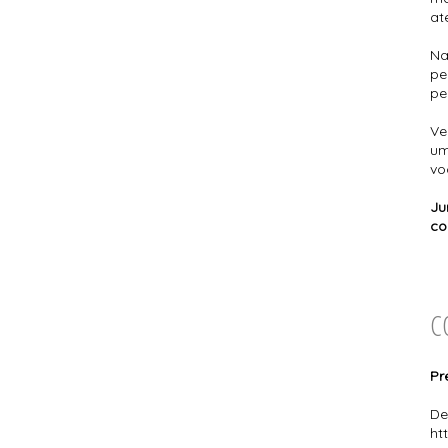
at
N
pe
pe
Ve
um
vo
Ju
co
C
Pr
De
ht