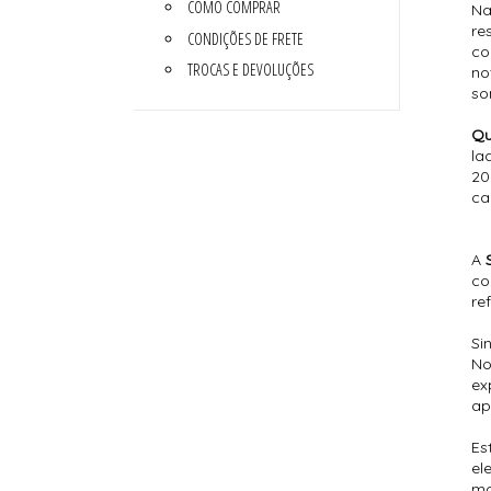
COMO COMPRAR
JAQUETA
MACAÇÃO
Na
LEGS
MAIÔ
re
CONDIÇÕES DE FRETE
MACAÇÃO
REGATA
co
REGATA
SAÍDA DE PRAIA
TROCAS E DEVOLUÇÕES
no
SAIA
TOP
so
SHORT
TOP
Qu
la
20
ca
A
co
re
Si
No
ex
ap
Es
el
mo