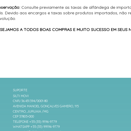
servação:
Consulte previamente as taxas de alfândega de import
ís. Devido aos encargos e taxas sobre produtos importados, não 
volução.
SEJAMOS A TODOS BOAS COMPRAS E MUITO SUCESSO EM SEUS 
SUPORTE
SILTI MOVI
CNPJ 36.431.394/0001-80
AVENIDA MANOEL GONÇALVES GAMERO, 115
CENTRO, JURUAIA /MG
CEP 37805-000
TELEFONE +55 (35) 9196-9779
WHATSAPP +55 (35) 99196-9779