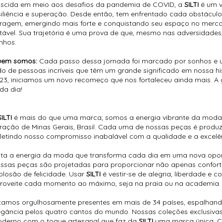
scida em meio aos desafios da pandemia de COVID, a
SILTI
é um v
siliência e superação. Desde então, tem enfrentado cada obstácu
ragem, emergindo mais forte e conquistando seu espaço no mer
tável. Sua trajetória é uma prova de que, mesmo nas adversidades, é
nhos.
em somos:
Cada passo dessa jornada foi marcado por sonhos e 
do de pessoas incríveis que têm um grande significado em nossa hi
23, iniciamos um novo recomeço que nos fortaleceu ainda mais. 
da dia!
SILTI
é mais do que uma marca; somos a energia vibrante da moda p
ração de Minas Gerais, Brasil. Cada uma de nossas peças é produ
fletindo nosso compromisso inabalável com a qualidade e a excelê
nta a energia da moda que transforma cada dia em uma nova oport
ssas peças são projetadas para proporcionar não apenas confo
plosão de felicidade. Usar
SILTI
é vestir-se de alegria, liberdade e 
roveite cada momento ao máximo, seja na praia ou na academia.
tamos orgulhosamente presentes em mais de 34 países, espalhando
egância pelos quatro cantos do mundo. Nossas coleções exclusiva
derno com o toque artesanal que faz da
SILTI
uma marca única. C