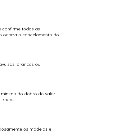
ê confirme todas as
so ocorra o cancelamento do
avulsas, brancas ou
o mínimo do dobro do valor
 trocas.
dadosamente os modelos e