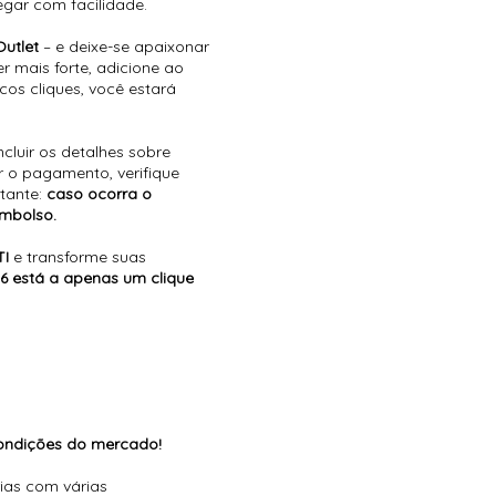
egar com facilidade.
Outlet
– e deixe-se apaixonar
 mais forte, adicione ao
os cliques, você estará
cluir os detalhes sobre
 o pagamento, verifique
tante:
caso ocorra o
mbolso.
TI
e transforme suas
6 está a apenas um clique
condições do mercado!
ias com várias