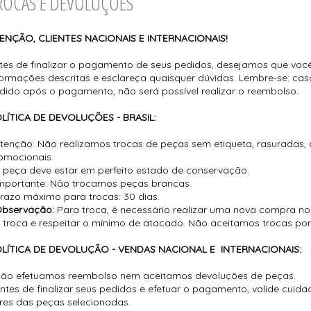
ROCAS E DEVOLUÇÕES
ENÇÃO, CLIENTES NACIONAIS E INTERNACIONAIS!
tes de finalizar o pagamento de seus pedidos, desejamos que voc
formações descritas e esclareça quaisquer dúvidas. Lembre-se: ca
dido após o pagamento, não será possível realizar o reembolso.
LÍTICA DE DEVOLUÇÕES - BRASIL:
Atenção: Não realizamos trocas de peças sem etiqueta, rasuradas, 
omocionais.
A peça deve estar em perfeito estado de conservação.
Importante: Não trocamos peças brancas.
Prazo máximo para trocas: 30 dias.
Observação:
Para troca, é necessário realizar uma nova compra n
 troca e respeitar o mínimo de atacado. Não aceitamos trocas por
LÍTICA DE DEVOLUÇÃO - VENDAS NACIONAL E INTERNACIONAIS:
Não efetuamos reembolso nem aceitamos devoluções de peças.
Antes de finalizar seus pedidos e efetuar o pagamento, valide cui
res das peças selecionadas.