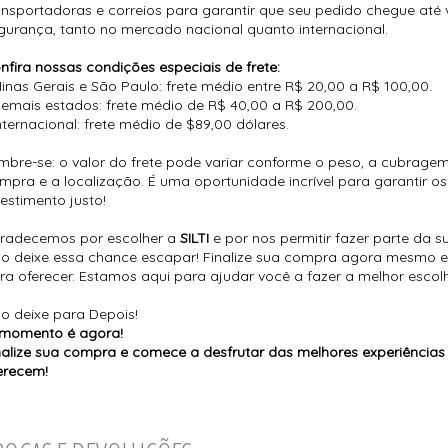
ansportadoras e correios para garantir que seu pedido chegue até
gurança, tanto no mercado nacional quanto internacional.
nfira nossas condições especiais de frete:
Minas Gerais e São Paulo: frete médio entre R$ 20,00 a R$ 100,00.
Demais estados: frete médio de R$ 40,00 a R$ 200,00.
Internacional: frete médio de $89,00 dólares.
mbre-se: o valor do frete pode variar conforme o peso, a cubragem 
mpra e a localização. É uma oportunidade incrível para garantir 
vestimento justo!
radecemos por escolher a
SILTI
e por nos permitir fazer parte da 
o deixe essa chance escapar! Finalize sua compra agora mesmo 
ra oferecer. Estamos aqui para ajudar você a fazer a melhor escol
o deixe para Depois!
momento é agora!
nalize sua compra e comece a desfrutar das melhores experiência
erecem!