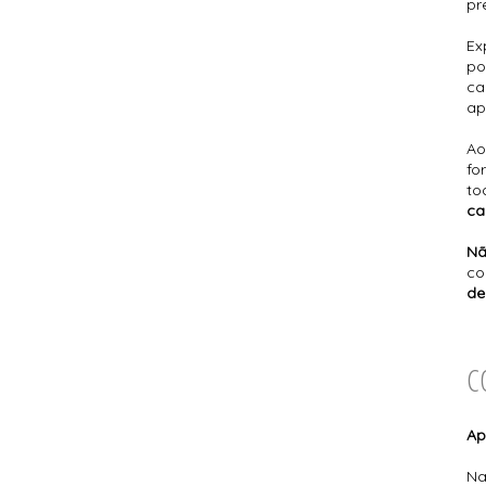
pr
Ex
po
ca
ap
Ao
fo
to
ca
Nã
co
de
C
Ap
N