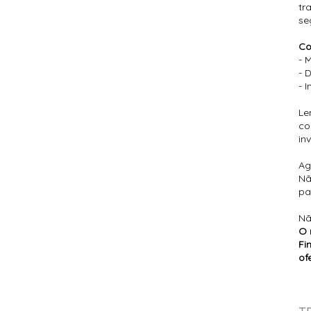
tr
se
Co
- 
- 
- 
Le
co
in
Ag
Nã
pa
Nã
O 
Fi
of