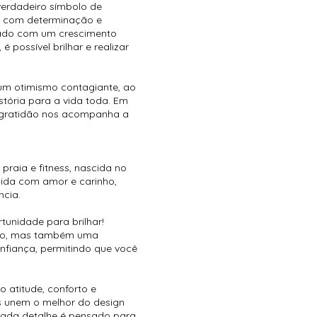
erdadeiro símbolo de
lo com determinação e
cado com um crescimento
 possível brilhar e realizar
um otimismo contagiante, ao
stória para a vida toda. Em
A gratidão nos acompanha a
raia e fitness, nascida no
zida com amor e carinho,
ncia.
unidade para brilhar!
rto, mas também uma
confiança, permitindo que você
 atitude, conforto e
s unem o melhor do design
ada detalhe é pensado para