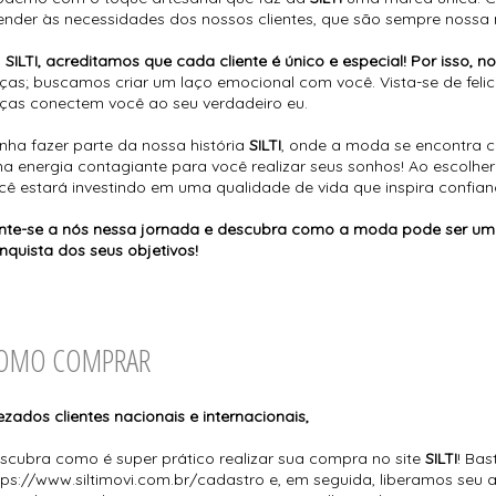
ender às necessidades dos nossos clientes, que são sempre nossa 
a
SILTI, acreditamos que cada cliente é único e especial! Por isso, no
ças; buscamos criar um laço emocional com você. Vista-se de feli
ças conectem você ao seu verdadeiro eu.
nha fazer parte da nossa história
SILTI
, onde a moda se encontra c
a energia contagiante para você realizar seus sonhos! Ao escolher
cê estará investindo em uma qualidade de vida que inspira confian
nte-se a nós nessa jornada e descubra como a moda pode ser um
nquista dos seus objetivos!
OMO COMPRAR
ezados clientes nacionais e internacionais,
scubra como é super prático realizar sua compra no site
SILTI
! Bas
tps://www.siltimovi.com.br/cadastro e, em seguida, liberamos seu a