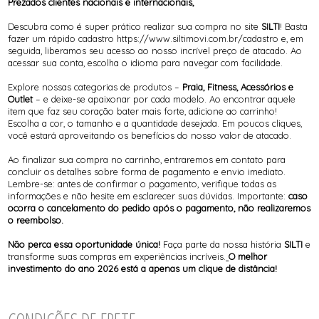
Prezados clientes nacionais e internacionais,
Descubra como é super prático realizar sua compra no site
SILTI
! Basta
fazer um rápido cadastro https://www.siltimovi.com.br/cadastro e, em
seguida, liberamos seu acesso ao nosso incrível preço de atacado. Ao
acessar sua conta, escolha o idioma para navegar com facilidade.
Explore nossas categorias de produtos –
Praia, Fitness, Acessórios e
Outlet
– e deixe-se apaixonar por cada modelo. Ao encontrar aquele
item que faz seu coração bater mais forte, adicione ao carrinho!
Escolha a cor, o tamanho e a quantidade desejada. Em poucos cliques,
você estará aproveitando os benefícios do nosso valor de atacado.
Ao finalizar sua compra no carrinho, entraremos em contato para
concluir os detalhes sobre forma de pagamento e envio imediato.
Lembre-se: antes de confirmar o pagamento, verifique todas as
informações e não hesite em esclarecer suas dúvidas. Importante:
caso
ocorra o cancelamento do pedido após o pagamento, não realizaremos
o reembolso.
Não perca essa oportunidade única!
Faça parte da nossa história
SILTI
e
transforme suas compras em experiências incríveis.
O melhor
investimento do ano 2026 está a apenas um clique de distância!