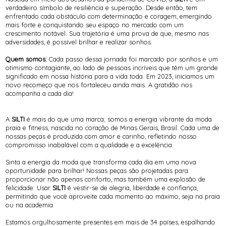
LEGS
REGATA
verdadeiro símbolo de resiliência e superação. Desde então, tem
MACAÇÃO
SAIA
enfrentado cada obstáculo com determinação e coragem, emergindo
REGATA
SHORT
mais forte e conquistando seu espaço no mercado com um
TOP
TOP
crescimento notável. Sua trajetória é uma prova de que, mesmo nas
adversidades, é possível brilhar e realizar sonhos.
Quem somos:
Cada passo dessa jornada foi marcado por sonhos e um
otimismo contagiante, ao lado de pessoas incríveis que têm um grande
significado em nossa história para a vida toda. Em 2023, iniciamos um
novo recomeço que nos fortaleceu ainda mais. A gratidão nos
acompanha a cada dia!
A
SILTI
é mais do que uma marca; somos a energia vibrante da moda
praia e fitness, nascida no coração de Minas Gerais, Brasil. Cada uma de
nossas peças é produzida com amor e carinho, refletindo nosso
compromisso inabalável com a qualidade e a excelência.
Sinta a energia da moda que transforma cada dia em uma nova
oportunidade para brilhar! Nossas peças são projetadas para
proporcionar não apenas conforto, mas também uma explosão de
felicidade. Usar
SILTI
é vestir-se de alegria, liberdade e confiança,
permitindo que você aproveite cada momento ao máximo, seja na praia
ou na academia.
Estamos orgulhosamente presentes em mais de 34 países, espalhando