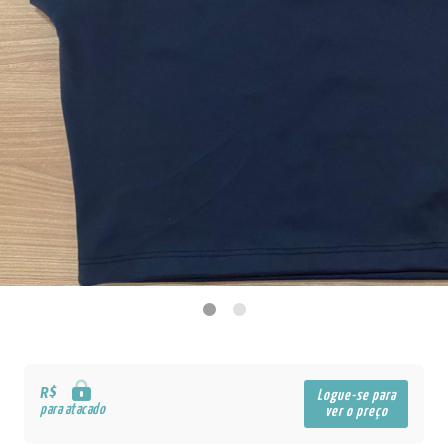
R$
Logue-se para
para atacado
ver o preço