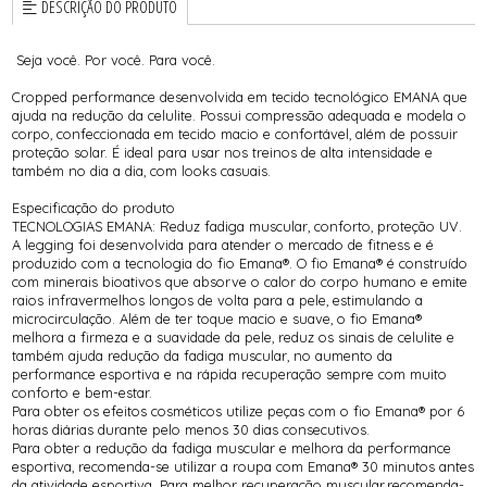
DESCRIÇÃO DO PRODUTO
Seja você. Por você. Para você.
Cropped performance desenvolvida em tecido tecnológico EMANA que
ajuda na redução da celulite. Possui compressão adequada e modela o
corpo, confeccionada em tecido macio e confortável, além de possuir
proteção solar. É ideal para usar nos treinos de alta intensidade e
também no dia a dia, com looks casuais.
Especificação do produto
TECNOLOGIAS EMANA: Reduz fadiga muscular, conforto, proteção UV.
A legging foi desenvolvida para atender o mercado de fitness e é
produzido com a tecnologia do fio Emana®. O fio Emana® é construído
com minerais bioativos que absorve o calor do corpo humano e emite
raios infravermelhos longos de volta para a pele, estimulando a
microcirculação. Além de ter toque macio e suave, o fio Emana®
melhora a firmeza e a suavidade da pele, reduz os sinais de celulite e
também ajuda redução da fadiga muscular, no aumento da
performance esportiva e na rápida recuperação sempre com muito
conforto e bem-estar.
Para obter os efeitos cosméticos utilize peças com o fio Emana® por 6
horas diárias durante pelo menos 30 dias consecutivos.
Para obter a redução da fadiga muscular e melhora da performance
esportiva, recomenda-se utilizar a roupa com Emana® 30 minutos antes
da atividade esportiva. Para melhor recuperação muscular,recomenda-