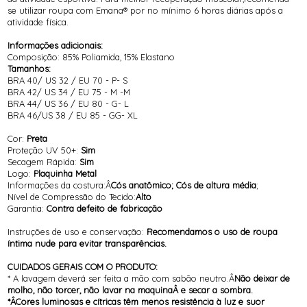
se utilizar roupa com Emana® por no mínimo 6 horas diárias após a
atividade física.
Informações adicionais:
Composição: 85% Poliamida, 15% Elastano
Tamanhos:
BRA 40/ US 32 / EU 70 - P- S
BRA 42/ US 34 / EU 75 - M -M
BRA 44/ US 36 / EU 80 - G- L
BRA 46/US 38 / EU 85 - GG- XL
Cor:
Preta
Proteção UV 50+:
Sim
Secagem Rápida:
Sim
Logo:
Plaquinha Metal
Informações da costura:Â
Cós anatômico; Cós de altura média
;
Nível de Compressão do Tecido:
Alto
Garantia:
Contra defeito de fabricação
Instruções de uso e conservação:
Recomendamos o uso de roupa
íntima nude para evitar transparências.
CUIDADOS GERAIS COM O PRODUTO:
* A lavagem deverá ser feita a mão com sabão neutro.Â
Não deixar de
molho, não torcer, não lavar na maquinaÂ e secar a sombra.
*ÂCores luminosas e cítricas têm menos resistência à luz e suor