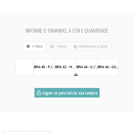
INFORME O TAMANHO, A COR E QUANTIDADE
+1 PEÇA
-1 PEÇA
PREENCHER A QTDE
BRA 40 - P / S
BRA 42 - M / M
BRA 44 - G / L
BRA 46 - GG / XL
Logue-se para iniciar sua compra