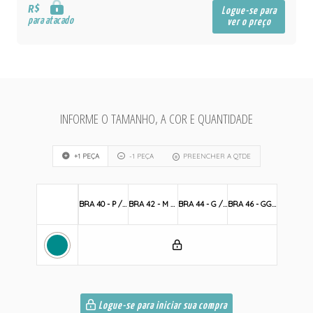
R$
Logue-se para
para atacado
ver o preço
INFORME O TAMANHO, A COR E QUANTIDADE
+1 PEÇA
-1 PEÇA
PREENCHER A QTDE
BRA 40 - P / S
BRA 42 - M / M
BRA 44 - G / L
BRA 46 - GG / XL
Logue-se para iniciar sua compra