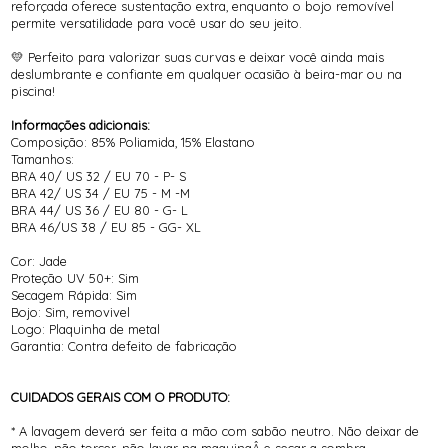
reforçada oferece sustentação extra, enquanto o bojo removível
permite versatilidade para você usar do seu jeito.
💛 Perfeito para valorizar suas curvas e deixar você ainda mais
deslumbrante e confiante em qualquer ocasião à beira-mar ou na
piscina!
Informações adicionais:
Composição: 85% Poliamida, 15% Elastano
Tamanhos:
BRA 40/ US 32 / EU 70 - P- S
BRA 42/ US 34 / EU 75 - M -M
BRA 44/ US 36 / EU 80 - G- L
BRA 46/US 38 / EU 85 - GG- XL
Cor: Jade
Proteção UV 50+: Sim
Secagem Rápida: Sim
Bojo: Sim, removivel
Logo: Plaquinha de metal
Garantia: Contra defeito de fabricação
CUIDADOS GERAIS COM O PRODUTO:
* A lavagem deverá ser feita a mão com sabão neutro. Não deixar de
molho, não torcer, não lavar na maquinaÂ e secar a sombra.