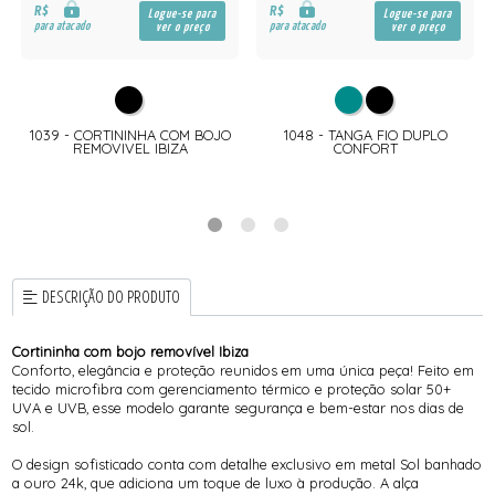
R$
R$
Logue-se para
Logue-se para
para atacado
para atacado
ver o preço
ver o preço
1039 - CORTININHA COM BOJO
1048 - TANGA FIO DUPLO
REMOVIVEL IBIZA
CONFORT
DESCRIÇÃO DO PRODUTO
Cortininha com bojo removível Ibiza
Conforto, elegância e proteção reunidos em uma única peça! Feito em
tecido microfibra com gerenciamento térmico e proteção solar 50+
UVA e UVB, esse modelo garante segurança e bem-estar nos dias de
sol.
O design sofisticado conta com detalhe exclusivo em metal Sol banhado
a ouro 24k, que adiciona um toque de luxo à produção. A alça