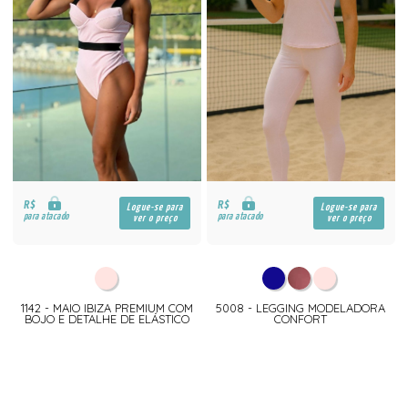
R$
R$
Logue-se para
Logue-se para
para atacado
para atacado
ver o preço
ver o preço
1142 - MAIO IBIZA PREMIUM COM
5008 - LEGGING MODELADORA
BOJO E DETALHE DE ELÁSTICO
CONFORT