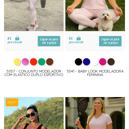
R$
R$
Logue-se para
Logue-se para
para atacado
para atacado
ver o preço
ver o preço
5057 - CONJUNTO MODELADOR
5041 - BABY LOOK MODELADORA
COM ELASTICO DUPLO ESPORTIVO
FEMININA
15% OFF