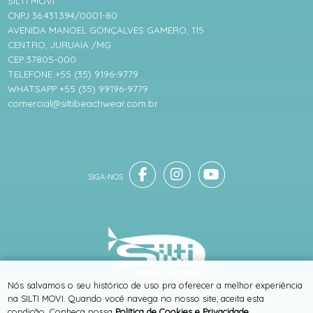
SILTI MOVI
CNPJ 36.431.394/0001-80
AVENIDA MANOEL GONÇALVES GAMERO, 115
CENTRO, JURUAIA /MG
CEP 37805-000
TELEFONE +55 (35) 9196-9779
WHATSAPP +55 (35) 99196-9779
comercial@siltibeachwear.com.br
® TODOS DIREITOS RESERVADOS
Nós salvamos o seu histórico de uso pra oferecer a melhor experiência
na SILTI MOVI. Quando você navega no nosso site, aceita esta
condição. Conheça nossa
Política de Cookies e Privacidade
.