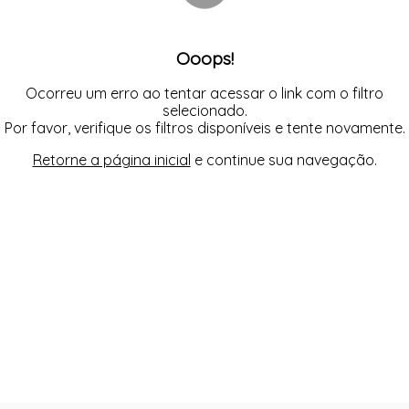
LEGS
REGATA
MACAÇÃO
SAIA
REGATA
SHORT
Ooops!
TOP
TOP
Ocorreu um erro ao tentar acessar o link com o filtro
selecionado.
Por favor, verifique os filtros disponíveis e tente novamente.
Retorne a página inicial
e continue sua navegação.