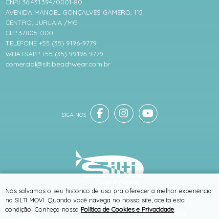
CNPJ 36.431.394/0001-80
AVENIDA MANOEL GONÇALVES GAMERO, 115
CENTRO, JURUAIA /MG
CEP 37805-000
TELEFONE +55 (35) 9196-9779
WHATSAPP +55 (35) 99196-9779
comercial@siltibeachwear.com.br
® TODOS DIREITOS RESERVADOS
Nós salvamos o seu histórico de uso pra oferecer a melhor experiência
na SILTI MOVI. Quando você navega no nosso site, aceita esta
condição. Conheça nossa
Política de Cookies e Privacidade
.
SITE 100% SEGURO
PLATAFORMA B2B