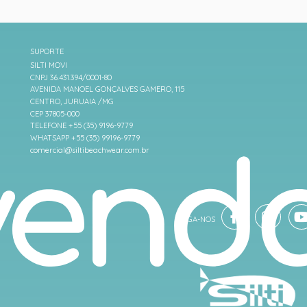
SUPORTE
SILTI MOVI
CNPJ 36.431.394/0001-80
AVENIDA MANOEL GONÇALVES GAMERO, 115
CENTRO, JURUAIA /MG
CEP 37805-000
TELEFONE +55 (35) 9196-9779
WHATSAPP +55 (35) 99196-9779
comercial@siltibeachwear.com.br