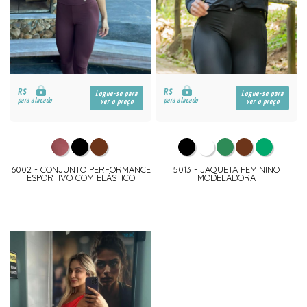
R$
R$
Logue-se para
Logue-se para
para atacado
para atacado
ver o preço
ver o preço
6002 - CONJUNTO PERFORMANCE
5013 - JAQUETA FEMININO
ESPORTIVO COM ELÁSTICO
MODELADORA