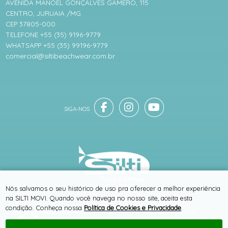
AVENIDA MANOEL GONÇALVES GAMERO, 115
CENTRO, JURUAIA /MG
CEP 37805-000
TELEFONE +55 (35) 9196-9779
WHATSAPP +55 (35) 99196-9779
comercial@siltibeachwear.com.br
® TODOS DIREITOS RESERVADOS
Nós salvamos o seu histórico de uso pra oferecer a melhor experiência
na SILTI MOVI. Quando você navega no nosso site, aceita esta
condição. Conheça nossa
Política de Cookies e Privacidade
.
SITE 100% SEGURO
PLATAFORMA B2B