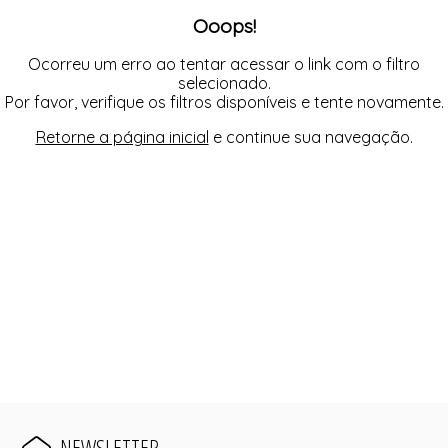
REGATA
SAÍDA DE PRAIA
Ooops!
SAIA
TOP
SHORT
TOP
Ocorreu um erro ao tentar acessar o link com o filtro
selecionado.
Por favor, verifique os filtros disponíveis e tente novamente.
Retorne a página inicial
e continue sua navegação.
NEWSLETTER