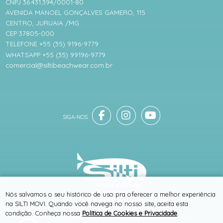
CNPJ 36.431.394/0001-80
AVENIDA MANOEL GONÇALVES GAMERO, 115
CENTRO, JURUAIA /MG
CEP 37805-000
TELEFONE +55 (35) 9196-9779
WHATSAPP +55 (35) 99196-9779
comercial@siltibeachwear.com.br
® TODOS DIREITOS RESERVADOS
Nós salvamos o seu histórico de uso pra oferecer a melhor experiência
na SILTI MOVI. Quando você navega no nosso site, aceita esta
condição. Conheça nossa
Política de Cookies e Privacidade
.
SITE 100% SEGURO
PLATAFORMA B2B