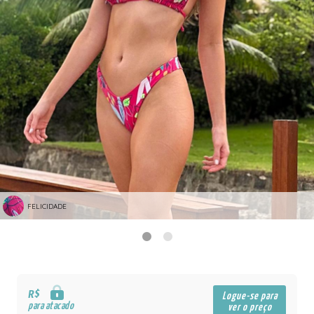
FELICIDADE
R$
Logue-se para
para atacado
ver o preço