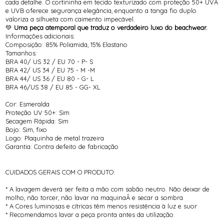
cada detalhe. O cortininha em tecido texturizado com proteção 50+ UVA
e UVB oferece segurança elegância, enquanto a tanga fio duplo
valoriza a silhueta com caimento impecável.
💚
Uma peça atemporal que traduz o verdadeiro luxo do beachwear.
Informações adicionais:
Composição: 85% Poliamida, 15% Elastano
Tamanhos:
BRA 40/ US 32 / EU 70 - P- S
BRA 42/ US 34 / EU 75 - M -M
BRA 44/ US 36 / EU 80 - G- L
BRA 46/US 38 / EU 85 - GG- XL
Cor: Esmeralda
Proteção UV 50+: Sim
Secagem Rápida: Sim
Bojo: Sim, fixo
Logo: Plaquinha de metal trazeira
Garantia: Contra defeito de fabricação
CUIDADOS GERAIS COM O PRODUTO:
* A lavagem deverá ser feita a mão com sabão neutro. Não deixar de
molho, não torcer, não lavar na maquinaÂ e secar a sombra.
* A Cores luminosas e cítricas têm menos resistência à luz e suor
* Recomendamos lavar a peça pronta antes da utilização.