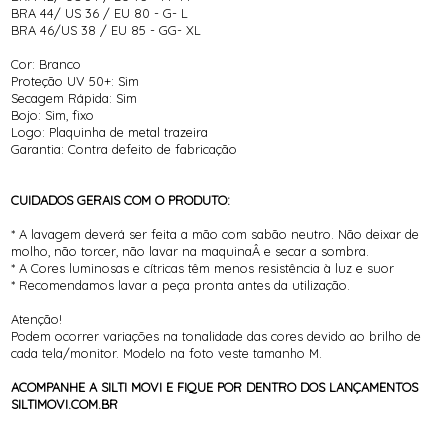
BRA 44/ US 36 / EU 80 - G- L
BRA 46/US 38 / EU 85 - GG- XL
Cor: Branco
Proteção UV 50+: Sim
Secagem Rápida: Sim
Bojo: Sim, fixo
Logo: Plaquinha de metal trazeira
Garantia: Contra defeito de fabricação
CUIDADOS GERAIS COM O PRODUTO:
* A lavagem deverá ser feita a mão com sabão neutro. Não deixar de
molho, não torcer, não lavar na maquinaÂ e secar a sombra.
* A Cores luminosas e cítricas têm menos resistência à luz e suor
* Recomendamos lavar a peça pronta antes da utilização.
Atenção!
Podem ocorrer variações na tonalidade das cores devido ao brilho de
cada tela/monitor. Modelo na foto veste tamanho M.
ACOMPANHE A SILTI MOVI E FIQUE POR DENTRO DOS LANÇAMENTOS
SILTIMOVI.COM.BR