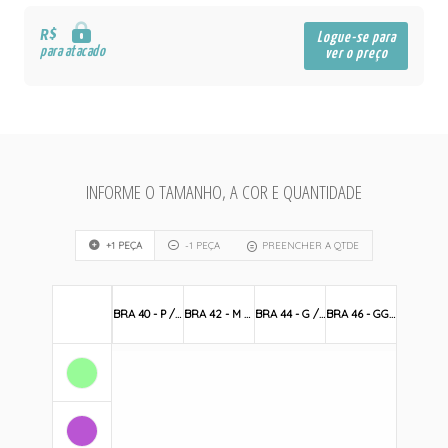
R$
Logue-se para
para atacado
ver o preço
INFORME O TAMANHO, A COR E QUANTIDADE
+1 PEÇA
-1 PEÇA
PREENCHER A QTDE
BRA 40 - P / S
BRA 42 - M / M
BRA 44 - G / L
BRA 46 - GG / XL