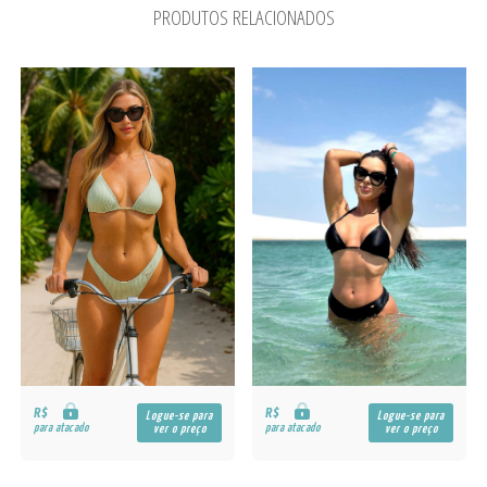
PRODUTOS RELACIONADOS
R$
R$
Logue-se para
Logue-se para
para atacado
para atacado
ver o preço
ver o preço