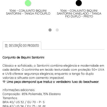
1066 - CONJUNTO BIQUINI
1066 - CONJUNTO BIQUINI
SANTORINI - TANGA FIO DUPLO
SANTORINI CANELADO - TANGA
FIO DUPLO - PRETO
DESCRIÇÃO DO PRODUTO
Conjunto de Biquíni Santorini
Clássico e sofisticado, o Santorini combina elegância e modernidade em
cada detalhe. O cortininha em tecido texturizado com proteção 50+ UVA
e UVB oferece segurança elegância, enquanto a tanga fio duplo
valoriza a silhueta com caimento impecável.
💚
Uma peça atemporal que traduz o verdadeiro luxo do beachwear.
nformações adicionais:
Composição: 85% Poliamida, 15% Elastano
Tamanhos:
BRA 40/ US 32 / EU 70 - P- S
BRA 42/ US 34 / EU 75 - M -M